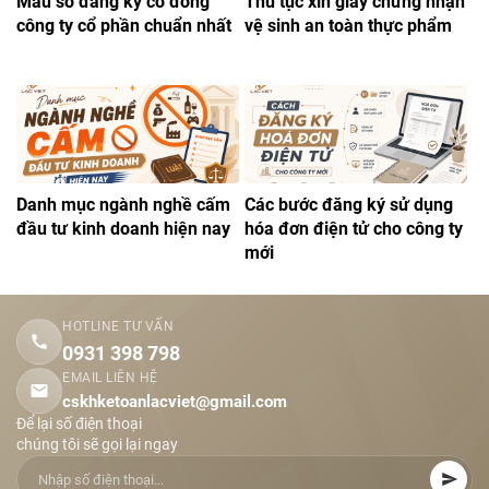
Mẫu sổ đăng ký cổ đông
Thủ tục xin giấy chứng nhận
công ty cổ phần chuẩn nhất
vệ sinh an toàn thực phẩm
Danh mục ngành nghề cấm
Các bước đăng ký sử dụng
đầu tư kinh doanh hiện nay
hóa đơn điện tử cho công ty
mới
HOTLINE TƯ VẤN
0931 398 798
EMAIL LIÊN HỆ
cskhketoanlacviet@gmail.com
Để lại số điện thoại
chúng tôi sẽ gọi lại ngay