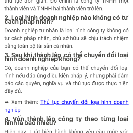
thủ tục đơn giản. Đó chính là công ty TNHH một
thành viên và TNHH hai thành viên trở lên.
2. Loại hình doanh nghiệp nào không có tư
cách pháp nhân?
Doanh nghiệp tư nhân là loại hình công ty không có
tư cách pháp nhân, chủ sở hữu sẽ chịu trách nhiệm
bằng toàn bộ tài sản cá nhân.
3. Sau khi thành lập, có thể chuyển đổi loại
hình doanh nghiệp không?
Có, doanh nghiệp của bạn có thể chuyển đổi loại
hình nếu đáp ứng điều kiện pháp lý, nhưng phải đảm
bảo các quyền, nghĩa vụ và thủ tục được thực hiện
đầy đủ.
➦ Xem thêm:
Thủ tục chuyển đổi loại hình doanh
nghiệp
4. Vốn thành lập công ty theo từng loại
hình là bao nhiêu?
Hiện nay, Luật hiện hành không yêu cầu mức vốn