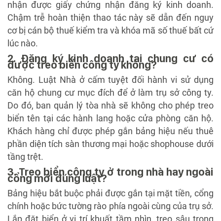
nhận được giấy chứng nhận đăng ký kinh doanh.
Chậm trễ hoàn thiện thao tác này sẽ dẫn đến nguy
cơ bị cán bộ thuế kiểm tra và khóa mã số thuế bất cứ
lúc nào.
2. Đăng ký kinh doanh tại chung cư có
được treo biển công ty không?
Không. Luật Nhà ở cấm tuyệt đối hành vi sử dụng
căn hộ chung cư mục đích để ở làm trụ sở công ty.
Do đó, ban quản lý tòa nhà sẽ không cho phép treo
biển tên tại các hành lang hoặc cửa phòng căn hộ.
Khách hàng chỉ được phép gắn bảng hiệu nếu thuê
phần diện tích sàn thương mại hoặc shophouse dưới
tầng trệt.
3. Treo biển công ty ở trong nhà hay ngoài
cổng mới đúng luật?
Bảng hiệu bắt buộc phải được gắn tại mặt tiền, cổng
chính hoặc bức tường rào phía ngoài cùng của trụ sở.
Lắp đặt biển ở vị trí khuất tầm nhìn, treo sâu trong