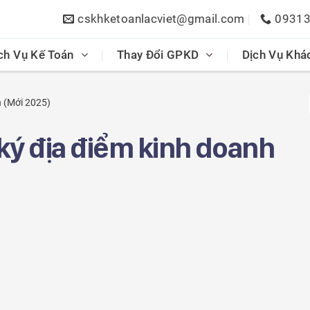
cskhketoanlacviet@gmail.com
0931
ch Vụ Kế Toán
Thay Đổi GPKD
Dịch Vụ Khá
h (Mới 2025)
 ký địa điểm kinh doanh