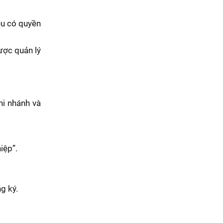
ều có quyền
ược quản lý
hi nhánh và
iệp”.
g ký.