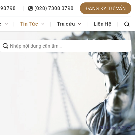
398798
(028) 7308 3798
ĐĂNG KÝ TƯ VẤN
c
Tin Tức
Tra cứu
Liên Hệ
Search
for:
29 Tháng 6, 2023