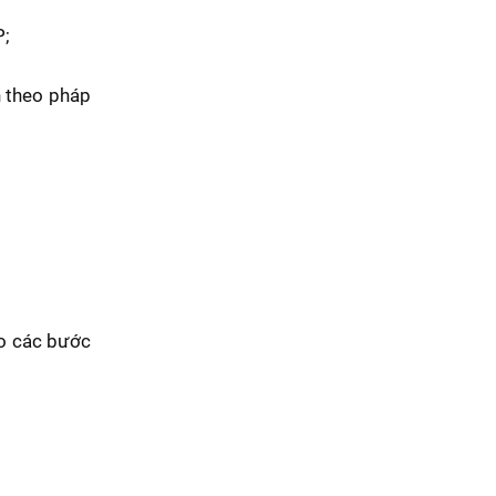
P;
n theo pháp
eo các bước