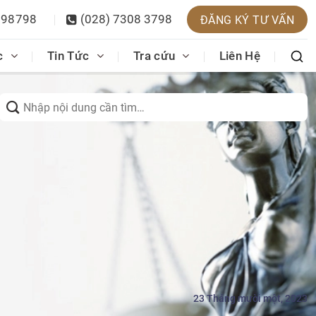
398798
(028) 7308 3798
ĐĂNG KÝ TƯ VẤN
c
Tin Tức
Tra cứu
Liên Hệ
Search
for:
23 Tháng mười một, 2023