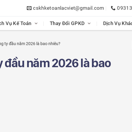
cskhketoanlacviet@gmail.com
0931
ch Vụ Kế Toán
Thay Đổi GPKD
Dịch Vụ Khá
ông ty đầu năm 2026 là bao nhiêu?
ty đầu năm 2026 là bao