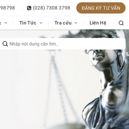
398798
(028) 7308 3798
ĐĂNG KÝ TƯ VẤN
c
Tin Tức
Tra cứu
Liên Hệ
Search
for:
17 Tháng 7, 2025