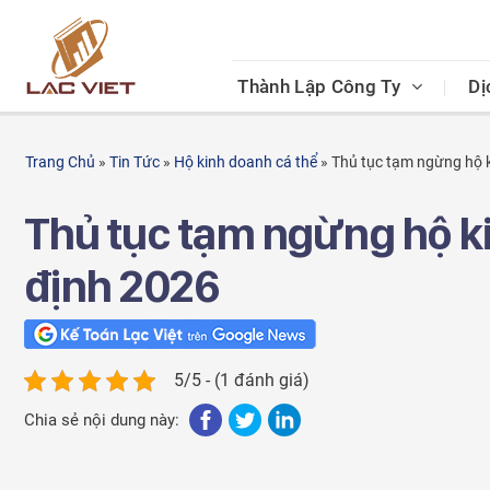
Skip
to
content
Thành Lập Công Ty
Dị
Trang Chủ
»
Tin Tức
»
Hộ kinh doanh cá thể
»
Thủ tục tạm ngừng hộ k
Thủ tục tạm ngừng hộ k
định 2026
5/5 - (1 đánh giá)
Chia sẻ nội dung này: