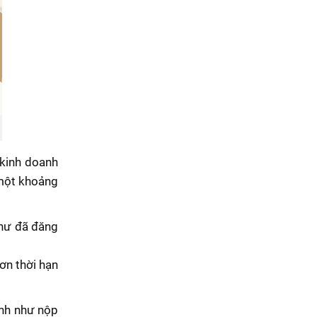
 kinh doanh
 một khoảng
như đã đăng
ơn thời hạn
ịnh như nộp