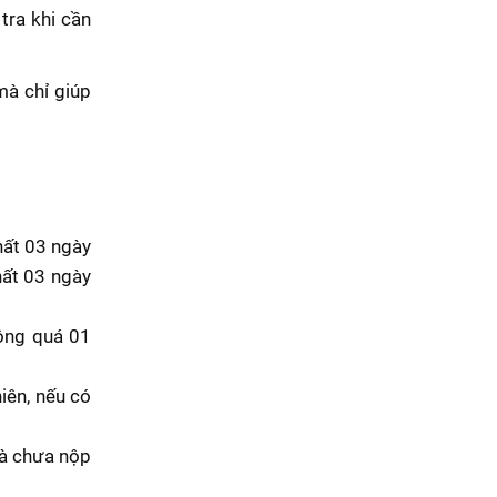
tra khi cần
mà chỉ giúp
hất 03 ngày
hất 03 ngày
hông quá 01
iên, nếu có
và chưa nộp