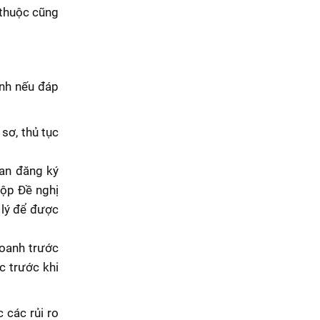
 thuộc cũng
nh nếu đáp
sơ, thủ tục
uan đăng ký
nộp Đề nghị
lý để được
oanh trước
c trước khi
 các rủi ro