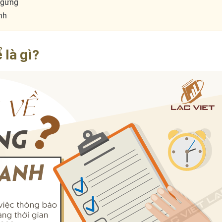
ngừng
nh
là gì?