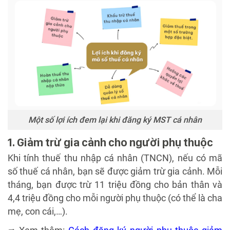
Một số lợi ích đem lại khi đăng ký MST cá nhân
1. Giảm trừ gia cảnh cho người phụ thuộc
Khi tính thuế thu nhập cá nhân (TNCN), nếu có mã
số thuế cá nhân, bạn sẽ được giảm trừ gia cảnh. Mỗi
tháng, bạn được trừ 11 triệu đồng cho bản thân và
4,4 triệu đồng cho mỗi người phụ thuộc (có thể là cha
mẹ, con cái,…).