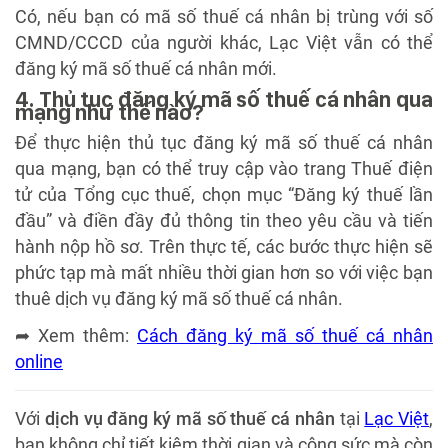
Có, nếu bạn có mã số thuế cá nhân bị trùng với số
CMND/CCCD của người khác, Lạc Việt vẫn có thể
đăng ký mã số thuế cá nhân mới.
4. Thủ tục đăng ký mã số thuế cá nhân qua
mạng như thế nào?
Để thực hiện thủ tục đăng ký mã số thuế cá nhân
qua mạng, bạn có thể truy cập vào trang Thuế điện
tử của Tổng cục thuế, chọn mục “Đăng ký thuế lần
đầu” và điền đầy đủ thông tin theo yêu cầu và tiến
hành nộp hồ sơ. Trên thực tế, các bước thực hiện sẽ
phức tạp mà mất nhiều thời gian hơn so với việc bạn
thuê dịch vụ đăng ký mã số thuế cá nhân.
➦ Xem thêm:
Cách đăng ký mã số thuế cá nhân
online
Với
dịch vụ đăng ký mã số thuế cá nhân
tại
Lạc Việt
,
bạn không chỉ tiết kiệm thời gian và công sức mà còn