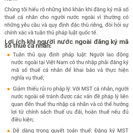
Chúng tôi hiểu rõ những khó khăn khi đăng ký mã số
thuế cá nhân cho người nước ngoài vì thường có
những yêu cầu và quy định đặc thù riêng, đòi hỏi sự
chính xác và tuân thủ pháp luật quốc tế.
Lợi ích khi người nước ngoài đăng ký mã
số thuế cá nhân:
Tuân thủ quy định pháp luật: Người lao động
nước ngoài tại Việt Nam có thu nhập phải đăng ký
mã số thuế cá nhân để khai báo và thực hiện
nghĩa vụ thuế;
Giảm thiểu rủi ro pháp lý: Với MST cá nhân, người
nước ngoài sẽ tránh được các vấn đề pháp lý liên
quan đến thuế thu nhập cá nhân và có thể hưởng
lợi từ chính sách thuế ưu đãi, hoàn thuế nếu đủ
điều kiện;
Dễ dàng trong quyết toán thuế: Đăng ký MST