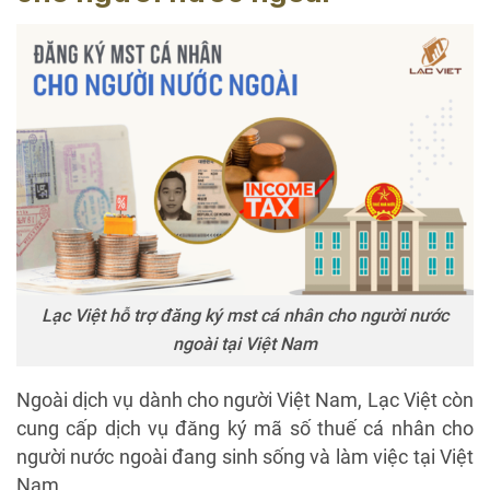
Lạc Việt hỗ trợ đăng ký mst cá nhân cho người nước
ngoài tại Việt Nam
Ngoài dịch vụ dành cho người Việt Nam, Lạc Việt còn
cung cấp dịch vụ đăng ký mã số thuế cá nhân cho
người nước ngoài đang sinh sống và làm việc tại Việt
Nam.