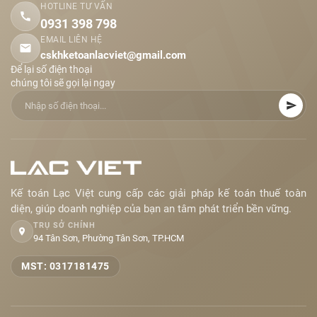
HOTLINE TƯ VẤN
0931 398 798
EMAIL LIÊN HỆ
cskhketoanlacviet@gmail.com
Để lại số điện thoại
chúng tôi sẽ gọi lại ngay
Kế toán Lạc Việt cung cấp các giải pháp kế toán thuế toàn
diện, giúp doanh nghiệp của bạn an tâm phát triển bền vững.
TRỤ SỞ CHÍNH
94 Tân Sơn, Phường Tân Sơn, TP.HCM
MST: 0317181475