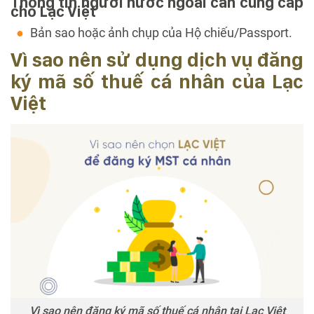
Thông tin người nước ngoài cần cung cấp
cho Lạc Việt
Bản sao hoặc ảnh chụp của Hộ chiếu/Passport.
Vì sao nên sử dụng dịch vụ đăng
ký mã số thuế cá nhân của Lạc
Việt
Vì sao nên đăng ký mã số thuế cá nhân tại Lạc Việt