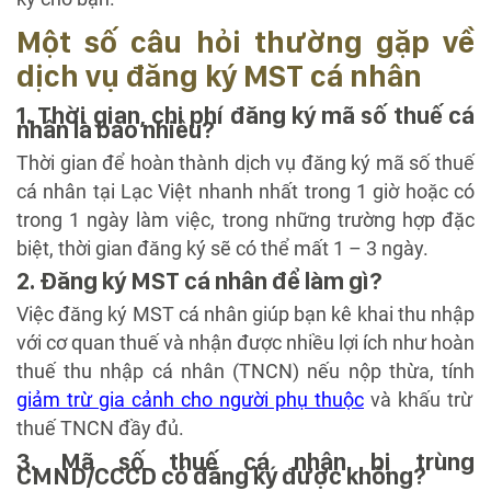
Một số câu hỏi thường gặp về
dịch vụ đăng ký MST cá nhân
1. Thời gian, chi phí đăng ký mã số thuế cá
nhân là bao nhiêu?
Thời gian để hoàn thành dịch vụ đăng ký mã số thuế
cá nhân tại Lạc Việt nhanh nhất trong 1 giờ hoặc có
trong 1 ngày làm việc, trong những trường hợp đặc
biệt, thời gian đăng ký sẽ có thể mất 1 – 3 ngày.
2. Đăng ký MST cá nhân để làm gì?
Việc đăng ký MST cá nhân giúp bạn kê khai thu nhập
với cơ quan thuế và nhận được nhiều lợi ích như hoàn
thuế thu nhập cá nhân (TNCN) nếu nộp thừa, tính
giảm trừ gia cảnh cho người phụ thuộc
và khấu trừ
thuế TNCN đầy đủ.
3. Mã số thuế cá nhân bị trùng
CMND/CCCD có đăng ký được không?