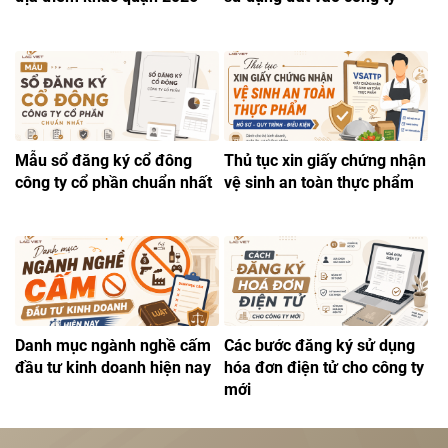
Mẫu sổ đăng ký cổ đông
Thủ tục xin giấy chứng nhận
công ty cổ phần chuẩn nhất
vệ sinh an toàn thực phẩm
Danh mục ngành nghề cấm
Các bước đăng ký sử dụng
đầu tư kinh doanh hiện nay
hóa đơn điện tử cho công ty
mới