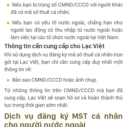
Nếu bạn bị trùng số CMND/CCCD với người khác
đã có mã số thuế cá nhân;
Nếu bạn có yếu tố nước ngoài, chẳng hạn như
người lao động có thu nhập từ nước ngoài hoặc
làm việc tại các tổ chức nước ngoài tại Việt Nam.
Thông tin cần cung cấp cho Lạc Việt
Khi sử dụng dịch vụ đăng ký mã số thuế cá nhân trọn
gói tại Lạc Việt, bạn chỉ cần cung cấp duy nhất một
thông tin về:
Bản sao CMND/CCCD hoặc ảnh chụp.
Từ những thông tin trên CMND/CCCD mà bạn đã
cung cấp, Lạc Việt sẽ soạn hồ sơ và hoàn thành thủ
tục trong thời gian sớm nhất.
Dịch vụ đăng ký MST cá nhân
cho người nước ngoài