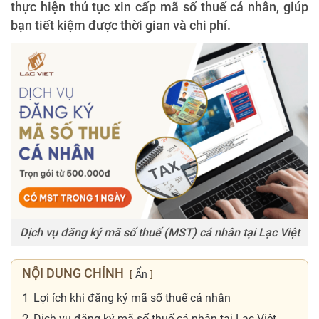
thực hiện thủ tục xin cấp mã số thuế cá nhân, giúp
bạn tiết kiệm được thời gian và chi phí.
Dịch vụ đăng ký mã số thuế (MST) cá nhân tại Lạc Việt
NỘI DUNG CHÍNH
Ẩn
1
Lợi ích khi đăng ký mã số thuế cá nhân
2
Dịch vụ đăng ký mã số thuế cá nhân tại Lạc Việt