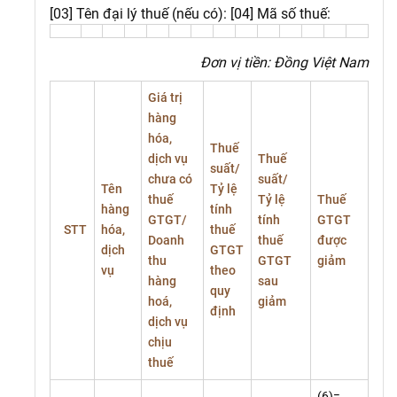
[03] Tên đại lý thuế (nếu có):
[04] Mã số thuế:
Đơn vị tiền: Đồng Việt Nam
Giá trị
hàng
hóa,
Thuế
dịch vụ
Thuế
suất/
chưa có
suất/
Tên
Tỷ lệ
thuế
Tỷ lệ
Thuế
hàng
tính
GTGT/
tính
GTGT
STT
hóa,
thuế
Doanh
thuế
được
dịch
GTGT
thu
GTGT
giảm
vụ
theo
hàng
sau
quy
hoá,
giảm
định
dịch vụ
chịu
thuế
(6)=