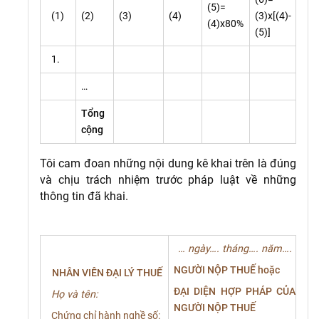
(5)=
(1)
(2)
(3)
(4)
(3)x[(4)-
(4)x80%
(5)]
1.
…
Tổng
cộng
Tôi cam đoan những nội dung kê khai trên là đúng
và chịu trách nhiệm trước pháp luật về những
thông tin đã khai.
… ngày…. tháng…. năm….
NGƯỜI NỘP THUẾ hoặc
NHÂN VIÊN ĐẠI LÝ THUẾ
ĐẠI DIỆN HỢP PHÁP CỦA
Họ và tên:
NGƯỜI NỘP THUẾ
Chứng chỉ hành nghề số: