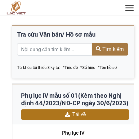
ĐĂNG KÝ TƯ VẤN
Tra cứu Văn bản/ Hồ sơ mẫu
Tìm kiếm
Từ khóa tối thiểu 3 ký tự:
*Tiêu đề
*Số hiệu
*Tên hồ sơ
Phụ lục IV mẫu số 01 (Kèm theo Nghị
định 44/2023/NĐ-CP ngày 30/6/2023)
Tải về
Phụ lục IV