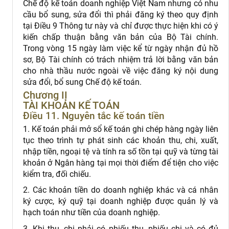
Chế độ kế toán doanh nghiệp Việt Nam nhưng có nhu
cầu bổ sung, sửa đổi thì phải đăng ký theo quy định
tại Điều 9 Thông tư này và chỉ được thực hiện khi có ý
kiến chấp thuận bằng văn bản của Bộ Tài chính.
Trong vòng 15 ngày làm việc kể từ ngày nhận đủ hồ
sơ, Bộ Tài chính có trách nhiệm trả lời bằng văn bản
cho nhà thầu nước ngoài về việc đăng ký nội dung
sửa đổi, bổ sung Chế độ kế toán.
Chương II
TÀI KHOẢN KẾ TOÁN
Điều 11. Nguyên tắc kế toán tiền
1. Kế toán phải mở sổ kế toán ghi chép hàng ngày liên
tục theo trình tự phát sinh các khoản thu, chi, xuất,
nhập tiền, ngoại tệ và tính ra số tồn tại quỹ và từng tài
khoản ở Ngân hàng tại mọi thời điểm để tiện cho việc
kiểm tra, đối chiếu.
2. Các khoản tiền do doanh nghiệp khác và cá nhân
ký cược, ký quỹ tại doanh nghiệp được quản lý và
hạch toán như tiền của doanh nghiệp.
3. Khi thu, chi phải có phiếu thu, phiếu chi và có đủ