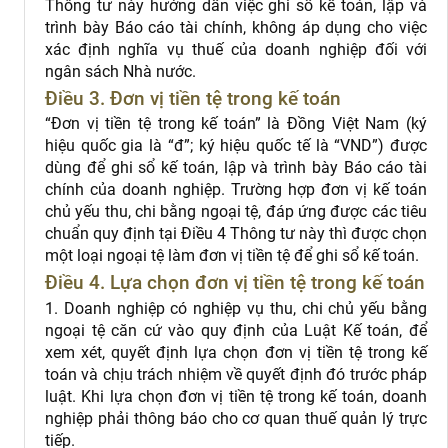
Thông tư này hướng dẫn việc ghi sổ kế toán, lập và
trình bày Báo cáo tài chính, không áp dụng cho việc
xác định nghĩa vụ thuế của doanh nghiệp đối với
ngân sách Nhà nước.
Điều 3. Đơn vị tiền tệ trong kế toán
“Đơn vị tiền tệ trong kế toán” là Đồng Việt Nam (ký
hiệu quốc gia là “đ”; ký hiệu quốc tế là “VND”) được
dùng để ghi sổ kế toán, lập và trình bày Báo cáo tài
chính của doanh nghiệp. Trường hợp đơn vị kế toán
chủ yếu thu, chi bằng ngoại tệ, đáp ứng được các tiêu
chuẩn quy định tại Điều 4 Thông tư này thì được chọn
một loại ngoại tệ làm đơn vị tiền tệ để ghi sổ kế toán.
Điều 4. Lựa chọn đơn vị tiền tệ trong kế toán
1. Doanh nghiệp có nghiệp vụ thu, chi chủ yếu bằng
ngoại tệ căn cứ vào quy định của Luật Kế toán, để
xem xét, quyết định lựa chọn đơn vị tiền tệ trong kế
toán và chịu trách nhiệm về quyết định đó trước pháp
luật. Khi lựa chọn đơn vị tiền tệ trong kế toán, doanh
nghiệp phải thông báo cho cơ quan thuế quản lý trực
tiếp.