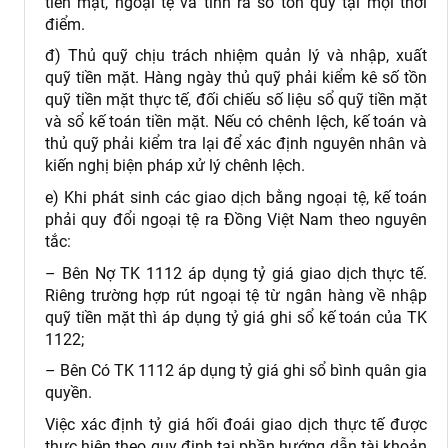
tiền mặt, ngoại tệ và tính ra số tồn quỹ tại mọi thời
điểm.
đ) Thủ quỹ chịu trách nhiệm quản lý và nhập, xuất
quỹ tiền mặt. Hàng ngày thủ quỹ phải kiểm kê số tồn
quỹ tiền mặt thực tế, đối chiếu số liệu sổ quỹ tiền mặt
và sổ kế toán tiền mặt. Nếu có chênh lệch, kế toán và
thủ quỹ phải kiểm tra lại để xác định nguyên nhân và
kiến nghị biện pháp xử lý chênh lệch.
e) Khi phát sinh các giao dịch bằng ngoại tệ, kế toán
phải quy đổi ngoại tệ ra Đồng Việt Nam theo nguyên
tắc:
– Bên Nợ TK 1112 áp dụng tỷ giá giao dịch thực tế.
Riêng trường hợp rút ngoại tệ từ ngân hàng về nhập
quỹ tiền mặt thì áp dụng tỷ giá ghi sổ kế toán của TK
1122;
– Bên Có TK 1112 áp dụng
tỷ giá ghi sổ bình quân gia
quyền.
Việc xác định tỷ giá hối đoái giao dịch thực tế được
thực hiện theo quy định tại phần hướng dẫn tài khoản