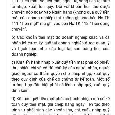
111 “Tiền mặt” số tiền mặt, ngoại tệ, vàng tiền tệ thực
tế nhập, xuất, tồn quỹ. Đối với khoản tiền thu được
chuyển nộp ngay vào Ngân hàng (không qua quỹ tiền
mặt của doanh nghiệp) thì không ghi vào bên Nợ TK
111 “Tiền mặt” mà ghi vào bên Nợ TK 113 “Tiền đang
chuyển”.
b) Các khoản tiền mặt do doanh nghiệp khác và cá
nhân ký cược, ký quỹ tại doanh nghiệp được quản lý
và hạch toán như các loại tài sản bằng tiền của
doanh nghiệp.
c) Khi tiến hành nhập, xuất quỹ tiền mặt phải có phiếu
thu, phiếu chi và có đủ chữ ký của người nhận, người
giao, người có thẩm quyền cho phép nhập, xuất quỹ
theo quy định của chế độ chứng từ kế toán. Một số
trường hợp đặc biệt phải có lệnh nhập quỹ, xuất quỹ
đính kèm.
d) Kế toán quỹ tiền mặt phải có trách nhiệm mở sổ kế
toán quỹ tiền mặt, ghi chép hàng ngày liên tục theo
trình tự phát sinh các khoản thu, chi, xuất, nhập quỹ