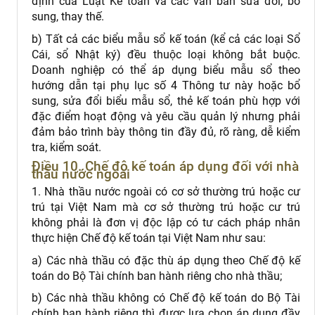
định của Luật Kế toán và các văn bản sửa đổi, bổ
sung, thay thế.
b) Tất cả các biểu mẫu sổ kế toán (kể cả các loại Sổ
Cái, sổ Nhật ký) đều thuộc loại không bắt buộc.
Doanh nghiệp có thể áp dụng biểu mẫu sổ theo
hướng dẫn tại phụ lục số 4 Thông tư này hoặc bổ
sung, sửa đổi biểu mẫu sổ, thẻ kế toán phù hợp với
đặc điểm hoạt động và yêu cầu quản lý nhưng phải
đảm bảo trình bày thông tin đầy đủ, rõ ràng, dễ kiểm
tra, kiểm soát.
Điều 10. Chế độ kế toán áp dụng đối với nhà
thầu nước ngoài
1. Nhà thầu nước ngoài có cơ sở thường trú hoặc cư
trú tại Việt Nam mà cơ sở thường trú hoặc cư trú
không phải là đơn vị độc lập có tư cách pháp nhân
thực hiện Chế độ kế toán tại Việt Nam như sau:
a) Các nhà thầu có đặc thù áp dụng theo Chế độ kế
toán do Bộ Tài chính ban hành riêng cho nhà thầu;
b) Các nhà thầu không có Chế độ kế toán do Bộ Tài
chính ban hành riêng thì được lựa chọn áp dụng đầy