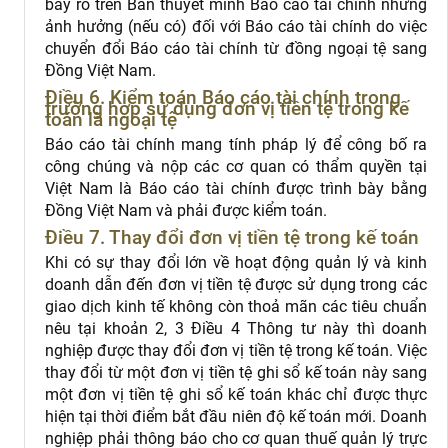
bày rõ trên Bản thuyết minh Báo cáo tài chính những
ảnh hưởng (nếu có) đối với Báo cáo tài chính do việc
chuyển đổi Báo cáo tài chính từ đồng ngoại tệ sang
Đồng Việt Nam.
Điều 6. Kiểm toán Báo cáo tài chính trong
trường hợp sử dụng đơn vị tiền tệ trong kế
toán là ngoại tệ
Báo cáo tài chính mang tính pháp lý để công bố ra
công chúng và nộp các cơ quan có thẩm quyền tại
Việt Nam là Báo cáo tài chính được trình bày bằng
Đồng Việt Nam và phải được kiểm toán.
Điều 7. Thay đổi đơn vị tiền tệ trong kế toán
Khi có sự thay đổi lớn về hoạt động quản lý và kinh
doanh dẫn đến đơn vị tiền tệ được sử dụng trong các
giao dịch kinh tế không còn thoả mãn các tiêu chuẩn
nêu tại khoản 2, 3 Điều 4 Thông tư này thì doanh
nghiệp được thay đổi đơn vị tiền tệ trong kế toán. Việc
thay đổi từ một đơn vị tiền tệ ghi sổ kế toán này sang
một đơn vị tiền tệ ghi sổ kế toán khác chỉ được thực
hiện tại thời điểm bắt đầu niên độ kế toán mới. Doanh
nghiệp phải thông báo cho cơ quan thuế quản lý trực