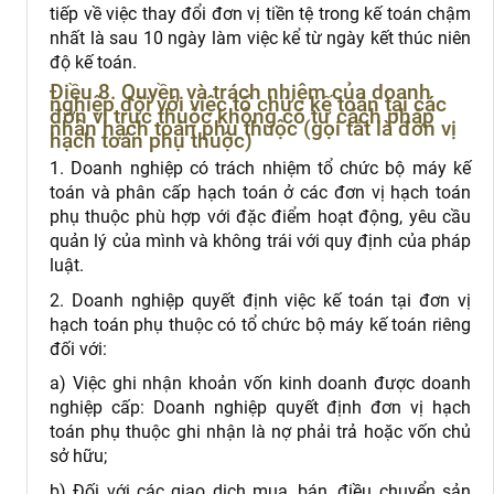
tiếp về việc thay đổi đơn vị tiền tệ trong kế toán chậm
nhất là sau 10 ngày làm việc kể từ ngày kết thúc niên
độ kế toán.
Điều 8. Quyền và trách nhiệm của doanh
nghiệp đối với việc tổ chức kế toán tại các
đơn vị trực thuộc không có tư cách pháp
nhân hạch toán phụ thuộc (gọi tắt là đơn vị
hạch toán phụ thuộc)
1. Doanh nghiệp có trách nhiệm tổ chức bộ máy kế
toán và phân cấp hạch toán ở các đơn vị hạch toán
phụ thuộc phù hợp với đặc điểm hoạt động, yêu cầu
quản lý của mình và không trái với quy định của pháp
luật.
2. Doanh nghiệp quyết định việc kế toán tại đơn vị
hạch toán phụ thuộc có tổ chức bộ máy kế toán riêng
đối với:
a) Việc ghi nhận khoản vốn kinh doanh được doanh
nghiệp cấp: Doanh nghiệp quyết định đơn vị hạch
toán phụ thuộc ghi nhận là nợ phải trả hoặc vốn chủ
sở hữu;
b) Đối với các giao dịch mua, bán, điều chuyển sản