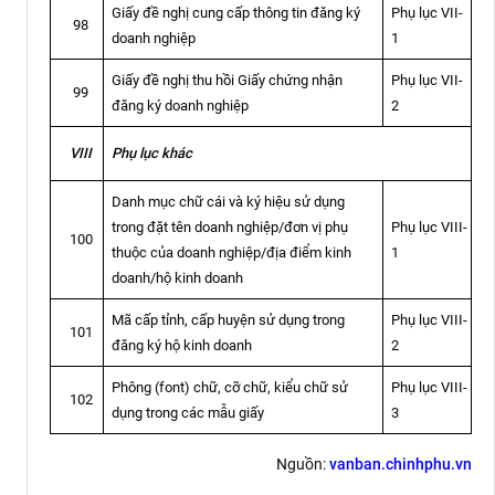
Giấy đề nghị cung cấp thông tin đăng ký
Phụ lục VII-
98
doanh nghiệp
1
Giấy đề nghị thu hồi Giấy chứng nhận
Phụ lục VII-
99
đăng ký doanh nghiệp
2
Phụ lục khác
VIII
Danh mục chữ cái và ký hiệu sử dụng
trong đặt tên doanh nghiệp/đơn vị phụ
Phụ lục VIII-
100
thuộc của doanh nghiệp/địa điểm kinh
1
doanh/hộ kinh doanh
Mã cấp tỉnh, cấp huyện sử dụng trong
Phụ lục VIII-
101
đăng ký hộ kinh doanh
2
Phông (font) chữ, cỡ chữ, kiểu chữ sử
Phụ lục VIII-
102
dụng trong các mẫu giấy
3
Nguồn:
vanban.chinhphu.vn