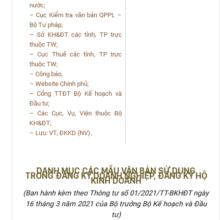
nước;
– Cục Kiểm tra văn bản QPPL –
Bộ Tư pháp;
– Sở KH&ĐT các tỉnh, TP trực
thuộc TW;
– Cục Thuế các tỉnh, TP trực
thuộc TW;
– Công báo,
– Website Chính phủ;
– Cổng TTĐT Bộ Kế hoạch và
Đầu tư;
– Các Cục, Vụ, Viện thuộc Bộ
KH&ĐT;
– Lưu: VT, ĐKKD (NV).
DANH MỤC
CÁC MẪU VĂN BẢN SỬ DỤNG
TRONG ĐĂNG KÝ DOANH NGHIỆP, ĐĂNG KÝ HỘ
KINH DOANH
(Ban hành kèm theo Thông tư số 01/2021/TT-BKHĐT
ngày
16 tháng 3 năm 2021 của Bộ trưởng Bộ Kế hoạch và Đầu
tư)