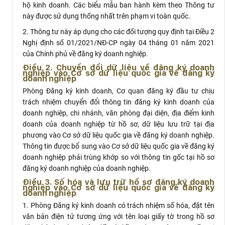
hộ kinh doanh. Các biểu mẫu ban hành kèm theo Thông tư
này được sử dụng thống nhất trên phạm vi toàn quốc.
2. Thông tư này áp dụng cho các đối tượng quy định tại
Điều 2
Nghị định số 01/2021/NĐ-CP ngày 04 tháng 01 năm 2021
của Chính phủ về đăng ký doanh nghiệp.
Điều 2. Chuyển đổi dữ liệu về đăng ký doanh
nghiệp vào Cơ sở dữ liệu quốc gia về đăng ký
doanh nghiệp
Phòng Đăng ký kinh doanh, Cơ quan đăng ký đầu tư chịu
trách nhiệm chuyển đổi thông tin đăng ký kinh doanh của
doanh nghiệp, chi nhánh, văn phòng đại diện, địa điểm kinh
doanh của doanh nghiệp từ hồ sơ, dữ liệu lưu trữ tại địa
phương vào Cơ sở dữ liệu quốc gia về đăng ký doanh nghiệp.
Thông tin được bổ sung vào Cơ sở dữ liệu quốc gia về đăng ký
doanh nghiệp phải trùng khớp so với thông tin gốc tại hồ sơ
đăng ký doanh nghiệp của doanh nghiệp.
Điều 3. Số hóa và lưu trữ hồ sơ đăng ký doanh
nghiệp vào Cơ sở dữ liệu quốc gia về đăng ký
doanh nghiệp
1. Phòng Đăng ký kinh doanh có trách nhiệm số hóa, đặt tên
văn bản điện tử tương ứng với tên loại giấy tờ trong hồ sơ