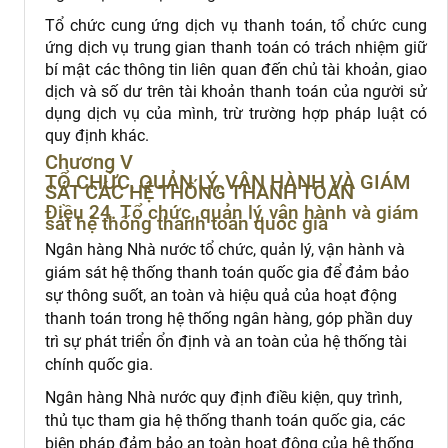
Tổ chức cung ứng dịch vụ thanh toán, tổ chức cung
ứng dịch vụ trung gian thanh toán có trách nhiệm giữ
bí mật các thông tin liên quan đến chủ tài khoản, giao
dịch và số dư trên tài khoản thanh toán của người sử
dụng dịch vụ của mình, trừ trường hợp pháp luật có
quy định khác.
Chương V
TỔ CHỨC, QUẢN LÝ, VẬN HÀNH VÀ GIÁM
SÁT CÁC HỆ THỐNG THANH TOÁN
Điều 24. Tổ chức, quản lý, vận hành và giám
sát hệ thống thanh toán quốc gia
Ngân hàng Nhà nước tổ chức, quản lý, vận hành và
giám sát hệ thống thanh toán quốc gia để đảm bảo
sự thông suốt, an toàn và hiệu quả của hoạt động
thanh toán trong hệ thống ngân hàng, góp phần duy
trì sự phát triển ổn định và an toàn của hệ thống tài
chính quốc gia.
Ngân hàng Nhà nước quy định điều kiện, quy trình,
thủ tục tham gia hệ thống thanh toán quốc gia, các
biện pháp đảm bảo an toàn hoạt động của hệ thống