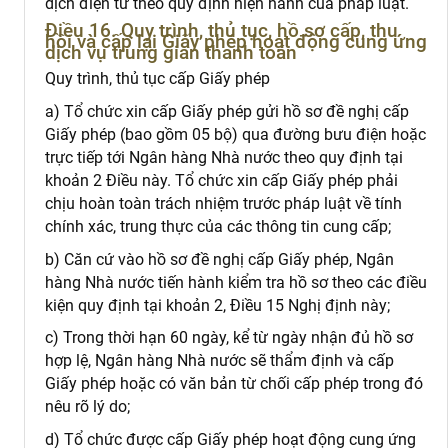
dịch điện tử theo quy định hiện hành của pháp luật.
Điều 16. Quy trình, thủ tục, hồ sơ cấp, thu
hồi và cấp lại Giấy phép hoạt động cung ứng
dịch vụ trung gian thanh toán
Quy trình, thủ tục cấp Giấy phép
a) Tổ chức xin cấp Giấy phép gửi hồ sơ đề nghị cấp
Giấy phép (bao gồm 05 bộ) qua đường bưu điện hoặc
trực tiếp tới Ngân hàng Nhà nước theo quy định tại
khoản 2 Điều này. Tổ chức xin cấp Giấy phép phải
chịu hoàn toàn trách nhiệm trước pháp luật về tính
chính xác, trung thực của các thông tin cung cấp;
b) Căn cứ vào hồ sơ đề nghị cấp Giấy phép, Ngân
hàng Nhà nước tiến hành kiểm tra hồ sơ theo các điều
kiện quy định tại khoản 2, Điều 15 Nghị định này;
c) Trong thời hạn 60 ngày, kể từ ngày nhận đủ hồ sơ
hợp lệ, Ngân hàng Nhà nước sẽ thẩm định và cấp
Giấy phép hoặc có văn bản từ chối cấp phép trong đó
nêu rõ lý do;
d) Tổ chức được cấp Giấy phép hoạt động cung ứng